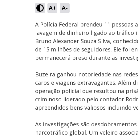
25.61%
A+
A-
Ativar
Som
A Polícia Federal prendeu 11 pessoas 
lavagem de dinheiro ligado ao tráfico 
Bruno Alexander Souza Silva, conhecid
de 15 milhões de seguidores. Ele foi e
permanecerá preso durante as investi
Buzeira ganhou notoriedade nas redes
caros e viagens extravagantes. Além di
operação policial que resultou na pri
criminoso liderado pelo contador R
apreendidos bens valiosos incluindo v
As investigações são desdobramentos
narcotráfico global. Um veleiro assoc