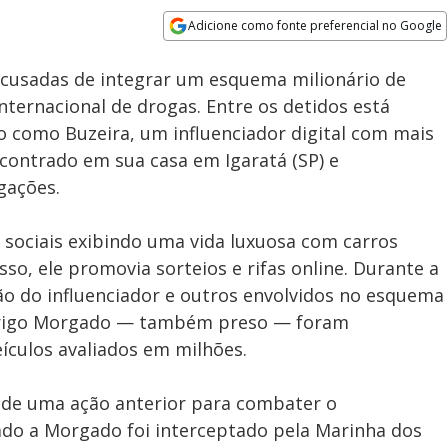
Adicione como fonte preferencial no Google
Subtitles
Velocidade
Opens in new window
acusadas de integrar um esquema milionário de
internacional de drogas. Entre os detidos está
o como Buzeira, um influenciador digital com mais
ncontrado em sua casa em Igaratá (SP) e
gações.
 sociais exibindo uma vida luxuosa com carros
sso, ele promovia sorteios e rifas online. Durante a
são do influenciador e outros envolvidos no esquema
odrigo Morgado — também preso — foram
eículos avaliados em milhões.
 de uma ação anterior para combater o
iado a Morgado foi interceptado pela Marinha dos