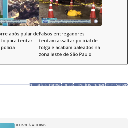
re após pular de
Falsos entregadores
to para tentar
tentam assaltar policial de
polícia
folga e acabam baleados na
zona leste de São Paulo
PF (POLÍCIA FEDERAL)
POLÍCIA
PF (POLÍCIA FEDERAL)
REDES SOCIAIS
DO R7
/
HÁ 4 HORAS