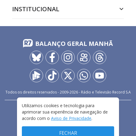
INSTITUCIONAL
BALANÇO GERAL MANHÃ
Todos os direitos reservados - 2009-
2026
- Rádio e Televisão Record S.A
Utilizamos cookies e tecnologia para
CARREIRA
FALE CONOSCO
PRIVACIDADE
aprimorar sua experiência de navegação de
TERMOS E CONDIÇÕES DE USO
acordo com o
Aviso de Privacidade
.
FECHAR