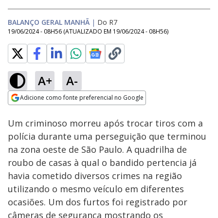
BALANÇO GERAL MANHÃ
|
Do R7
19/06/2024 - 08H56
(ATUALIZADO EM
19/06/2024 - 08H56
)
A+
A-
Loaded
:
39.77%
Adicione como fonte preferencial no Google
Subtitles
Ativar
Som
Opens in new window
Homem não aceita
Um criminoso morreu após trocar tiros com a
fim do
relacionamento e
polícia durante uma perseguição que terminou
mata ex-mulher e
na zona oeste de São Paulo. A quadrilha de
namorado dela em
Cromínia (GO)
roubo de casas à qual o bandido pertencia já
havia cometido diversos crimes na região
utilizando o mesmo veículo em diferentes
ocasiões. Um dos furtos foi registrado por
câmeras de segurança mostrando os