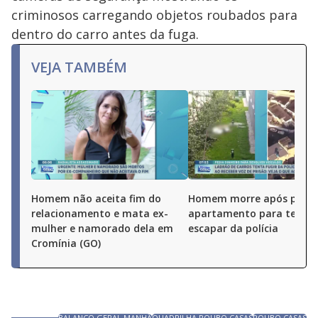
criminosos carregando objetos roubados para
dentro do carro antes da fuga.
VEJA TAMBÉM
Homem não aceita fim do
Homem morre após pular
relacionamento e mata ex-
apartamento para tentar
mulher e namorado dela em
escapar da polícia
Cromínia (GO)
BALANÇO GERAL MANHÃ
QUADRILHA ROUBO CASAS
ROUBO CASAS