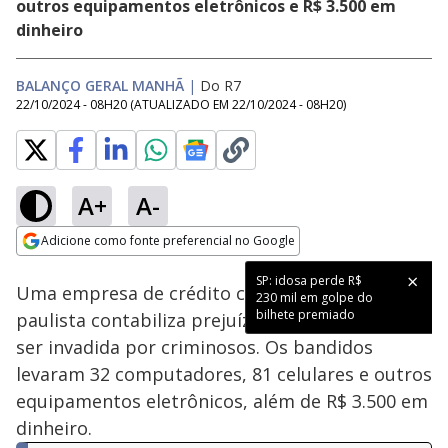
outros equipamentos eletrônicos e R$ 3.500 em
dinheiro
BALANÇO GERAL MANHÃ
|
Do R7
22/10/2024 - 08H20
(ATUALIZADO EM
22/10/2024 - 08H20
)
A+
A-
Loaded
:
32.91%
Adicione como fonte preferencial no Google
Subtitles
Ativar
Som
Opens in new window
SP: idosa perde R$
Uma empresa de crédito consignado no litoral
230 mil em golpe do
bilhete premiado
paulista contabiliza prejuízo de R$ 200 mil após
ser invadida por criminosos. Os bandidos
levaram 32 computadores, 81 celulares e outros
equipamentos eletrônicos, além de R$ 3.500 em
dinheiro.