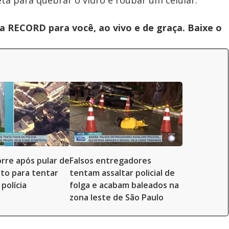
a para quebrar o vidro e roubar um celular.
 RECORD para você, ao vivo e de graça. Baixe o
re após pular de
Falsos entregadores
to para tentar
tentam assaltar policial de
polícia
folga e acabam baleados na
zona leste de São Paulo