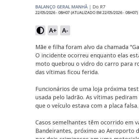
BALANÇO GERAL MANHÃ
|
Do R7
22/05/2026 - 08H07
(ATUALIZADO EM
22/05/2026 - 08H07
)
Loaded
:
45.77%
A+
A-
Ativar
Som
Mãe e filha foram alvo da chamada "G
O incidente ocorreu enquanto elas es
moto quebrou o vidro do carro para ro
das vítimas ficou ferida.
Funcionários de uma loja próxima te
usada pelo ladrão. As vítimas pediram 
que o veículo estava com a placa falsa.
Casos semelhantes têm ocorrido em vá
Bandeirantes, próximo ao Aeroporto d