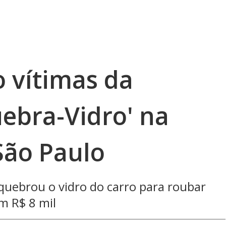
o vítimas da
ebra-Vidro' na
São Paulo
uebrou o vidro do carro para roubar
m R$ 8 mil