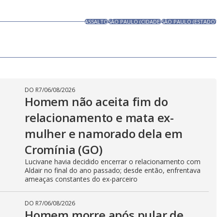
ASSALTO
SÃO PAULO (CIDADE)
SÃO PAULO (ESTADO)
DO R7
/
06/08/2026
Homem não aceita fim do
relacionamento e mata ex-
mulher e namorado dela em
Cromínia (GO)
Lucivane havia decidido encerrar o relacionamento com
Aldair no final do ano passado; desde então, enfrentava
ameaças constantes do ex-parceiro
DO R7
/
06/08/2026
Homem morre após pular de