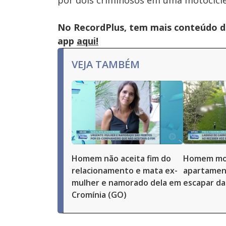
por dois criminosos em uma motociclet
No RecordPlus, tem mais conteúdo da
app
aqui!
VEJA TAMBÉM
Homem não aceita fim do
Homem mor
relacionamento e mata ex-
apartamen
mulher e namorado dela em
escapar da 
Cromínia (GO)