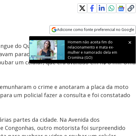
Adicione como fonte preferencial no Google
Subtitles
Velocidade
Opens in new window
Homem não aceita fim do
angue do Quebra-Vidro" na zona leste de
São Paulo
.
relacionamento e mata ex-
mulher e namorado dela em
tavam paradas no trânsito. Um assaltante em uma
Cromínia (GO)
ubar um celular, que era avaliado em R$ 8 mil. Uma
stemunharam o crime e anotaram a placa da moto
para um policial fazer a consulta e foi constatado
rias partes da cidade. Na Avenida dos
e Congonhas, outro motorista foi surpreendido