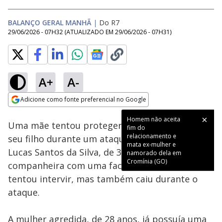
BALANÇO GERAL MANHÃ
|
Do R7
29/06/2026 - 07H32
(ATUALIZADO EM
29/06/2026 - 07H31
)
A+
A-
Loaded
:
38.49%
Adicione como fonte preferencial no Google
Subtitles
Ativar
Som
Opens in new window
Homem não aceita
Uma mãe tentou proteger a ex-namorada de
fim do
relacionamento e
seu filho durante um ataque em São Paulo.
mata ex-mulher e
Lucas Santos da Silva, de 30 anos, golpeou a ex-
namorado dela em
Cromínia (GO)
companheira com uma faca. A mãe do homem
tentou intervir, mas também caiu durante o
ataque.
A mulher agredida, de 28 anos, já possuía uma