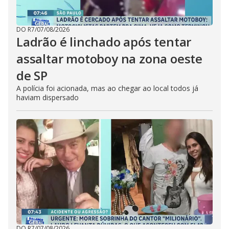
DO R7
/
07/08/2026
Ladrão é linchado após tentar
assaltar motoboy na zona oeste
de SP
A polícia foi acionada, mas ao chegar ao local todos já
haviam dispersado
DO R7
/
07/08/2026