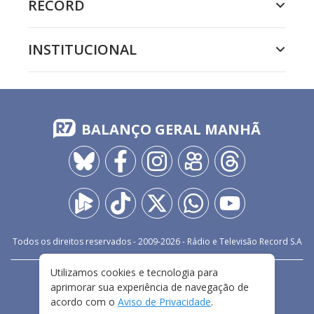
RECORD
INSTITUCIONAL
BALANÇO GERAL MANHÃ
Todos os direitos reservados - 2009-
2026
- Rádio e Televisão Record S.A
Utilizamos cookies e tecnologia para
CARREIRA
FALE CONOSCO
PRIVACIDADE
aprimorar sua experiência de navegação de
TERMOS E CONDIÇÕES DE USO
acordo com o
Aviso de Privacidade
.