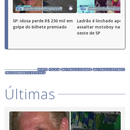
SP: idosa perde R$ 230 mil em
Ladrão é linchado após t
golpe do bilhete premiado
assaltar motoboy na zon
oeste de SP
MORTE
POLÍCIA
SÃO PAULO (CIDADE)
SÃO PAULO (ESTADO)
PROCEDIMENTO-ESTETICO
Últimas