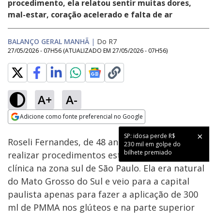
procedimento, ela relatou sentir muitas dores,
mal-estar, coração acelerado e falta de ar
BALANÇO GERAL MANHÃ
|
Do R7
27/05/2026 - 07H56
(ATUALIZADO EM
27/05/2026 - 07H56
)
A+
A-
Loaded
:
24.23%
Adicione como fonte preferencial no Google
Subtitles
Ativar
Som
Opens in new window
SP: idosa perde R$
Roseli Fernandes, de 48 anos, morreu após
230 mil em golpe do
bilhete premiado
realizar procedimentos estéticos em uma
clínica na zona sul de São Paulo. Ela era natural
do Mato Grosso do Sul e veio para a capital
paulista apenas para fazer a aplicação de 300
ml de PMMA nos glúteos e na parte superior