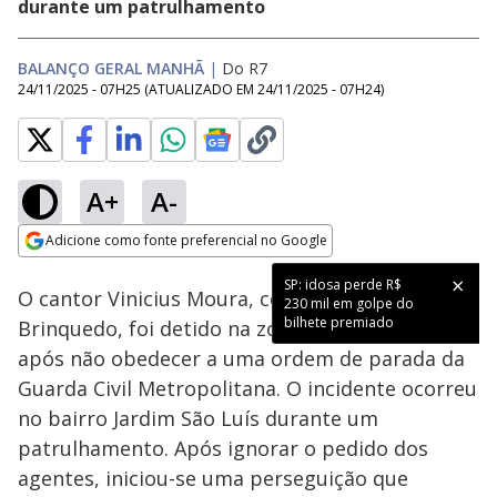
durante um patrulhamento
BALANÇO GERAL MANHÃ
|
Do R7
24/11/2025 - 07H25
(ATUALIZADO EM
24/11/2025 - 07H24
)
A+
A-
Loaded
:
65.26%
Adicione como fonte preferencial no Google
Subtitles
Ativar
Som
Opens in new window
SP: idosa perde R$
O cantor Vinicius Moura, conhecido como MC
230 mil em golpe do
bilhete premiado
Brinquedo, foi detido na zona sul de
São Paulo
após não obedecer a uma ordem de parada da
Guarda Civil Metropolitana. O incidente ocorreu
no bairro Jardim São Luís durante um
patrulhamento. Após ignorar o pedido dos
agentes, iniciou-se uma perseguição que