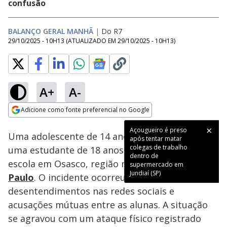
confusão
BALANÇO GERAL MANHÃ
|
Do R7
29/10/2025 - 10H13
(ATUALIZADO EM
29/10/2025 - 10H13
)
A+
A-
Loaded
:
25.60%
Adicione como fonte preferencial no Google
Subtitles
Ativar
Som
Opens in new window
Açougueiro é preso
Uma adolescente de 14 anos foi agredida por
após tentar matar
colegas de trabalho
uma estudante de 18 anos na porta de uma
dentro de
escola em Osasco, região metropolitana de
São
supermercado em
Jundiaí (SP)
Paulo
. O incidente ocorreu após
desentendimentos nas redes sociais e
acusações mútuas entre as alunas. A situação
se agravou com um ataque físico registrado