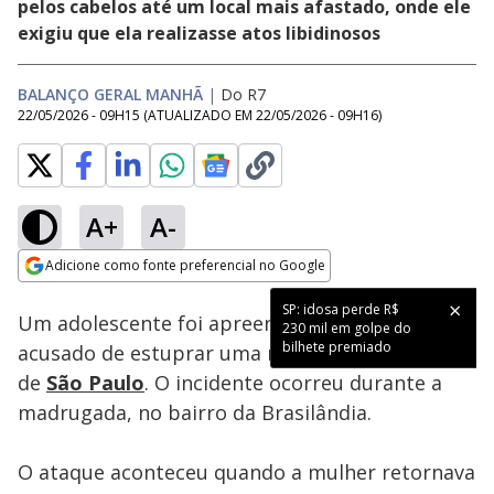
pelos cabelos até um local mais afastado, onde ele
exigiu que ela realizasse atos libidinosos
BALANÇO GERAL MANHÃ
|
Do R7
22/05/2026 - 09H15
(ATUALIZADO EM
22/05/2026 - 09H16
)
A+
A-
Loaded
:
51.59%
Adicione como fonte preferencial no Google
Subtitles
Ativar
Som
Opens in new window
SP: idosa perde R$
Um adolescente foi apreendido após ser
230 mil em golpe do
bilhete premiado
acusado de estuprar uma mulher na zona norte
de
São Paulo
. O incidente ocorreu durante a
madrugada, no bairro da Brasilândia.
O ataque aconteceu quando a mulher retornava