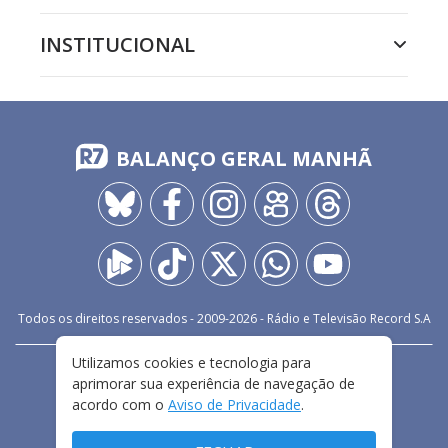
INSTITUCIONAL
BALANÇO GERAL MANHÃ
Todos os direitos reservados - 2009-
2026
- Rádio e Televisão Record S.A
Utilizamos cookies e tecnologia para
CARREIRA
FALE CONOSCO
PRIVACIDADE
aprimorar sua experiência de navegação de
TERMOS E CONDIÇÕES DE USO
acordo com o
Aviso de Privacidade
.