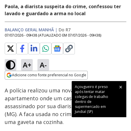
Paola, a diarista suspeita do crime, confessou ter
lavado e guardado a arma no local
BALANÇO GERAL MANHÃ
|
Do R7
07/07/2026 - 09H38
(ATUALIZADO EM
07/07/2026 - 09H38
)
A+
A-
Loaded
:
55.23%
Adicione como fonte preferencial no Google
Subtitles
Ativar
Som
Opens in new window
Açougueiro é preso
A polícia realizou uma nova perícia no
após tentar matar
colegas de trabalho
apartamento onde um casal de idosos foi
dentro de
assassinado por sua diarista em Belo Horizonte
supermercado em
Jundiaí (SP)
(MG). A faca usada no crime foi encontrada em
uma gaveta na cozinha.