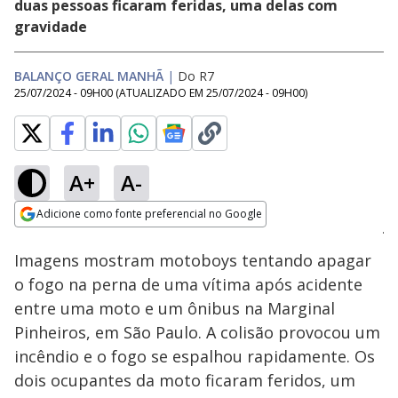
duas pessoas ficaram feridas, uma delas com
gravidade
BALANÇO GERAL MANHÃ
|
Do R7
25/07/2024 - 09H00
(ATUALIZADO EM
25/07/2024 - 09H00
)
A+
A-
Loaded
:
41.46%
Adicione como fonte preferencial no Google
Subtitles
Ativar
Som
Opens in new window
Imagens mostram motoboys tentando apagar
o fogo na perna de uma vítima após acidente
entre uma moto e um ônibus na Marginal
Pinheiros, em São Paulo. A colisão provocou um
incêndio e o fogo se espalhou rapidamente. Os
dois ocupantes da moto ficaram feridos, um