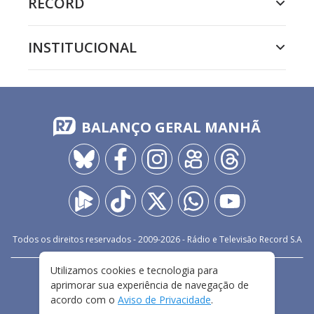
RECORD
INSTITUCIONAL
BALANÇO GERAL MANHÃ
Todos os direitos reservados - 2009-
2026
- Rádio e Televisão Record S.A
Utilizamos cookies e tecnologia para
CARREIRA
FALE CONOSCO
PRIVACIDADE
aprimorar sua experiência de navegação de
TERMOS E CONDIÇÕES DE USO
acordo com o
Aviso de Privacidade
.