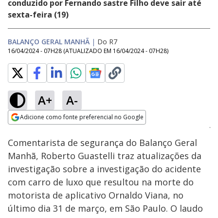
conduzido por Fernando sastre Filho deve sair até
sexta-feira (19)
BALANÇO GERAL MANHÃ
|
Do R7
16/04/2024 - 07H28
(ATUALIZADO EM
16/04/2024 - 07H28
)
A+
A-
Loaded
:
89.32%
Adicione como fonte preferencial no Google
Ativar
Som
Opens in new window
Comentarista de segurança do Balanço Geral
Manhã, Roberto Guastelli traz atualizações da
investigação sobre a investigação do acidente
com carro de luxo que resultou na morte do
motorista de aplicativo Ornaldo Viana, no
último dia 31 de março, em São Paulo. O laudo