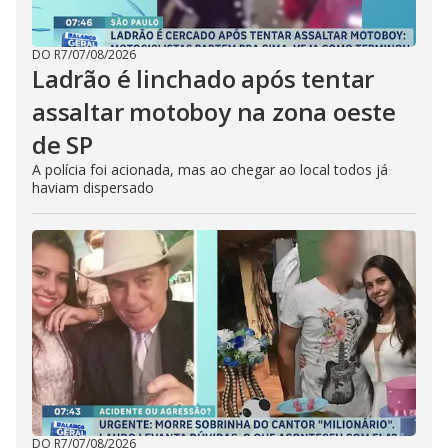
DO R7
/
07/08/2026
Ladrão é linchado após tentar
assaltar motoboy na zona oeste
de SP
A polícia foi acionada, mas ao chegar ao local todos já
haviam dispersado
DO R7
/
07/08/2026