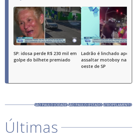
SP: idosa perde R$ 230 mil em
Ladrão é linchado após t
golpe do bilhete premiado
assaltar motoboy na zon
oeste de SP
SÃO PAULO (CIDADE)
SÃO PAULO (ESTADO)
ATROPELAMENTO
Últimas