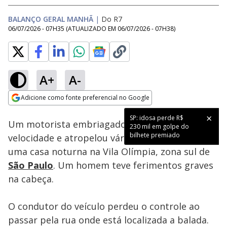
BALANÇO GERAL MANHÃ
|
Do R7
06/07/2026 - 07H35
(ATUALIZADO EM
06/07/2026 - 07H38
)
A+
A-
Loaded
:
65.73%
Adicione como fonte preferencial no Google
Subtitles
Ativar
Som
Opens in new window
SP: idosa perde R$
Um motorista embriagado passou em alta
230 mil em golpe do
bilhete premiado
velocidade e atropelou vários clientes diante de
uma casa noturna na Vila Olímpia, zona sul de
São Paulo
. Um homem teve ferimentos graves
na cabeça.
O condutor do veículo perdeu o controle ao
passar pela rua onde está localizada a balada.