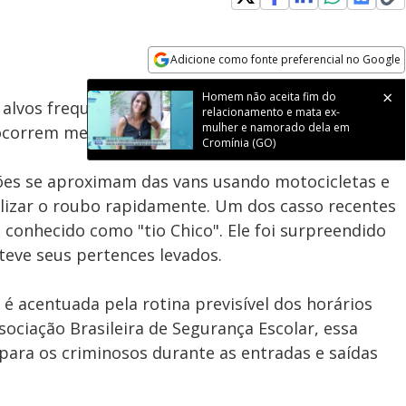
Adicione como fonte preferencial no Google
Subtitles
Velocidade
Opens in new window
Homem não aceita fim do
 alvos frequentes de criminosos em Pirituba, na
relacionamento e mata ex-
mulher e namorado dela em
ocorrem mesmo quando há crianças nos veículos.
Cromínia (GO)
ões se aproximam das vans usando motocicletas e
alizar o roubo rapidamente. Um dos casso recentes
conhecido como "tio Chico". Ele foi surpreendido
teve seus pertences levados.
é acentuada pela rotina previsível dos horários
sociação Brasileira de Segurança Escolar, essa
s para os criminosos durante as entradas e saídas