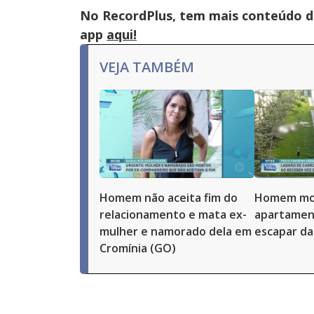
No RecordPlus, tem mais conteúdo da
app
aqui!
VEJA TAMBÉM
Homem não aceita fim do
Homem mor
relacionamento e mata ex-
apartamen
mulher e namorado dela em
escapar da 
Cromínia (GO)