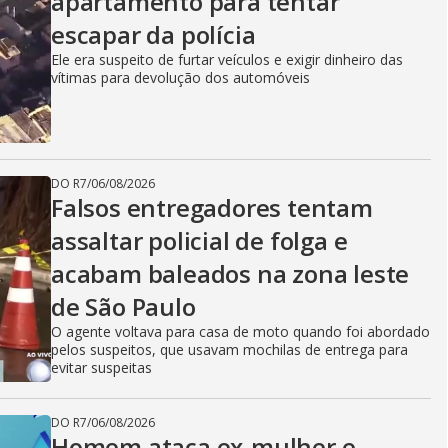
apartamento para tentar
escapar da polícia
Ele era suspeito de furtar veículos e exigir dinheiro das
vítimas para devolução dos automóveis
DO R7
/
06/08/2026
Falsos entregadores tentam
assaltar policial de folga e
acabam baleados na zona leste
de São Paulo
O agente voltava para casa de moto quando foi abordado
pelos suspeitos, que usavam mochilas de entrega para
evitar suspeitas
DO R7
/
06/08/2026
Homem ataca ex-mulher e