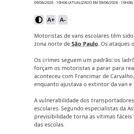
09/06/2026 - 10H06
(ATUALIZADO EM
09/06/2026 - 10H06
)
Loaded
:
34.22%
A+
A-
Ativar
Som
Motoristas de vans escolares têm sido
zona norte de
São Paulo
. Os ataques 
Os crimes seguem um padrão: os ladr
forçam os motoristas a parar para re
aconteceu com Francimar de Carvalho, 
enquanto ajustava o extintor da van e 
A vulnerabilidade dos transportadores 
escolares. Segundo especialistas da As
previsibilidade torna as vítimas fácei
das escolas.