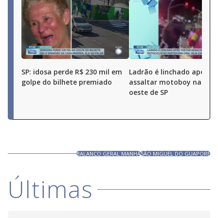
SP: idosa perde R$ 230 mil em
Ladrão é linchado após t
golpe do bilhete premiado
assaltar motoboy na zon
oeste de SP
BALANÇO GERAL MANHÃ
SÃO MIGUEL DO GUAPORÉ
Últimas