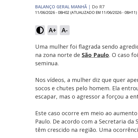
BALANÇO GERAL MANHÃ
|
Do R7
11/06/2026 - 08H02
(ATUALIZADO EM
11/06/2026 - 08H11
)
Loaded
:
20.46%
A+
A-
Ativar
Som
Uma mulher foi flagrada sendo agred
na zona norte de
São Paulo
. O caso f
seminua.
Nos vídeos, a mulher diz que quer ape
socos e chutes pelo homem. Ela entrou
escapar, mas o agressor a forçou a ent
Este caso ocorre em meio ao aumento 
Paulo. De acordo com a Secretaria da
têm crescido na região. Uma ocorrênci