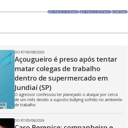
SÃO PAULO (CIDADE)
SÃO PAULO (ESTADO)
AGRESSAO
DO R7
/
05/08/2026
Açougueiro é preso após tentar
matar colegas de trabalho
dentro de supermercado em
Jundiaí (SP)
O agressor confessou ter planejado o ataque por cerca
de um mês devido a suposto bullying sofrido no ambiente
de trabalho
DO R7
/
05/08/2026
Caso Berenice: companheiro e