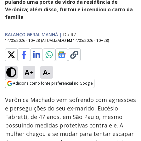
pulando uma porta de vidro da residência de
Verônica; além disso, furtou e incendiou o carro da
família
BALANÇO GERAL MANHÃ
|
Do R7
14/05/2026 - 10H28
(ATUALIZADO EM
14/05/2026 - 10H28
)
A+
A-
Loaded
:
16.16%
Adicione como fonte preferencial no Google
Subtitles
Ativar
Som
Opens in new window
Verônica Machado vem sofrendo com agressões
e perseguições do seu ex-marido, Eucésio
Fabretti, de 47 anos, em São Paulo, mesmo
possuindo medidas protetivas contra ele. A
mulher chegou a se mudar para tentar escapar