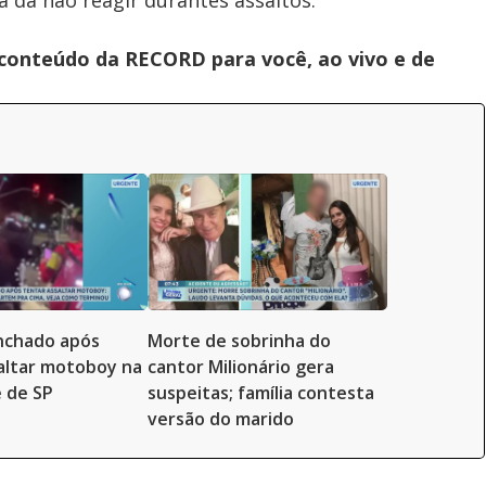
 da não reagir durantes assaltos.
 conteúdo da RECORD para você, ao vivo e de
inchado após
Morte de sobrinha do
altar motoboy na
cantor Milionário gera
 de SP
suspeitas; família contesta
versão do marido