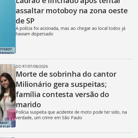
Ladrão é linchado após tentar
assaltar motoboy na zona oeste
de SP
A polícia foi acionada, mas ao chegar ao local todos já
haviam dispersado
DO R7
/
07/08/2026
Morte de sobrinha do cantor
Milionário gera suspeitas;
família contesta versão do
marido
Polícia suspeita que acidente de moto pode ter sido, na
verdade, um crime em São Paulo