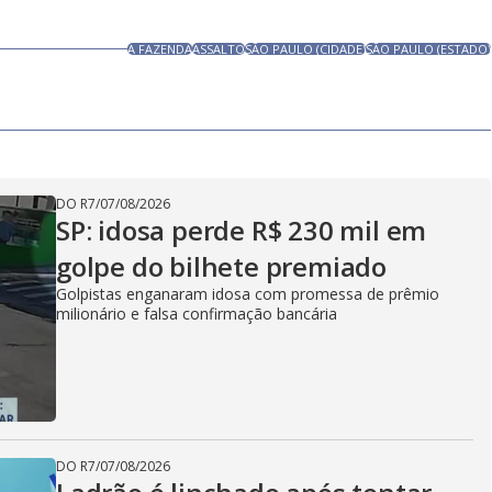
A FAZENDA
ASSALTO
SÃO PAULO (CIDADE)
SÃO PAULO (ESTADO)
DO R7
/
07/08/2026
SP: idosa perde R$ 230 mil em
golpe do bilhete premiado
Golpistas enganaram idosa com promessa de prêmio
milionário e falsa confirmação bancária
DO R7
/
07/08/2026