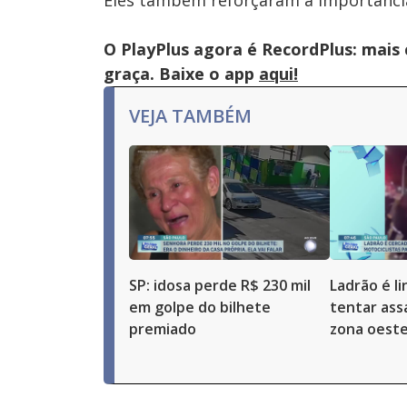
Eles também reforçaram a importância
O PlayPlus agora é RecordPlus: mais
graça. Baixe o app
aqui!
VEJA TAMBÉM
SP: idosa perde R$ 230 mil
Ladrão é l
em golpe do bilhete
tentar ass
premiado
zona oeste