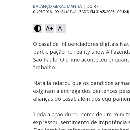
BALANÇO GERAL MANHÃ
|
Do R7
01/05/2026 - 09H24
(ATUALIZADO EM
01/05/2026 - 09H24
)
Loaded
:
34.80%
A+
A-
Ativar
Som
O casal de influenciadores digitais Nat
participação no reality show A Fazen
São Paulo. O crime aconteceu enquan
trabalho.
Natália relatou que os bandidos arma
exigiram a entrega dos pertences pesso
alianças do casal, além dos equipame
Toda a ação durou cerca de um minuto.
expressou sentimento de impotência e