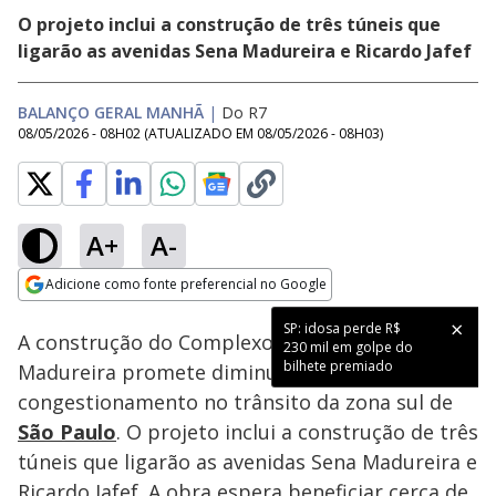
O projeto inclui a construção de três túneis que
ligarão as avenidas Sena Madureira e Ricardo Jafef
BALANÇO GERAL MANHÃ
|
Do R7
08/05/2026 - 08H02
(ATUALIZADO EM
08/05/2026 - 08H03
)
A+
A-
Loaded
:
54.71%
Adicione como fonte preferencial no Google
Subtitles
Ativar
Som
Opens in new window
SP: idosa perde R$
A construção do Complexo Viário Sena
230 mil em golpe do
bilhete premiado
Madureira promete diminuir o
congestionamento no trânsito da zona sul de
São Paulo
. O projeto inclui a construção de três
túneis que ligarão as avenidas Sena Madureira e
Ricardo Jafef. A obra espera beneficiar cerca de