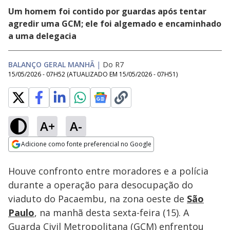
Um homem foi contido por guardas após tentar
agredir uma GCM; ele foi algemado e encaminhado
a uma delegacia
BALANÇO GERAL MANHÃ
|
Do R7
15/05/2026 - 07H52
(ATUALIZADO EM
15/05/2026 - 07H51
)
A+
A-
Loaded
:
12.12%
Adicione como fonte preferencial no Google
Subtitles
Ativar
Som
Opens in new window
Houve confronto entre moradores e a polícia
durante a operação para desocupação do
viaduto do Pacaembu, na zona oeste de
São
Paulo
, na manhã desta sexta-feira (15). A
Guarda Civil Metropolitana (GCM) enfrentou