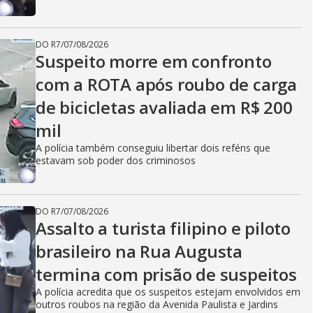
DO R7
/
07/08/2026
Suspeito morre em confronto
com a ROTA após roubo de carga
de bicicletas avaliada em R$ 200
mil
A polícia também conseguiu libertar dois reféns que
estavam sob poder dos criminosos
DO R7
/
07/08/2026
Assalto a turista filipino e piloto
brasileiro na Rua Augusta
termina com prisão de suspeitos
A polícia acredita que os suspeitos estejam envolvidos em
outros roubos na região da Avenida Paulista e Jardins