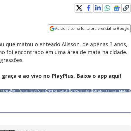
Adicione como fonte preferencial no Google
Subtitles
Velocidade
Opens in new window
ou que matou o enteado Alisson, de apenas 3 anos,
ino foi encontrado em uma área de mata na cidade.
agressões.
graça e ao vivo no PlayPlus. Baixe o app
aqui!
RIANÇA
VIOLÊNCIA DOMÉSTICA
INVESTIGAÇÃO
NOVA IGUAÇU
BALANÇO GERAL MANHÃ