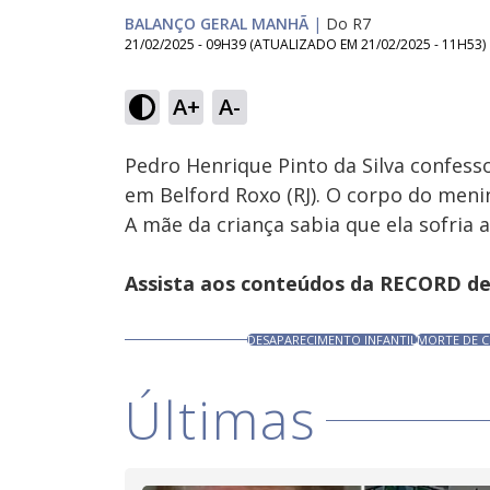
BALANÇO GERAL MANHÃ
|
Do R7
21/02/2025 - 09H39
(ATUALIZADO EM
21/02/2025 - 11H53
)
Loaded
:
18.80%
A+
A-
Ativar
Som
Pedro Henrique Pinto da Silva confess
em Belford Roxo (RJ). O corpo do men
A mãe da criança sabia que ela sofria 
Assista aos conteúdos da RECORD de 
DESAPARECIMENTO INFANTIL
MORTE DE C
Últimas