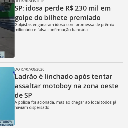
DO R7
/
07/08/2026
SP: idosa perde R$ 230 mil em
golpe do bilhete premiado
Golpistas enganaram idosa com promessa de prêmio
milionário e falsa confirmação bancária
DO R7
/
07/08/2026
Ladrão é linchado após tentar
assaltar motoboy na zona oeste
de SP
A polícia foi acionada, mas ao chegar ao local todos já
haviam dispersado