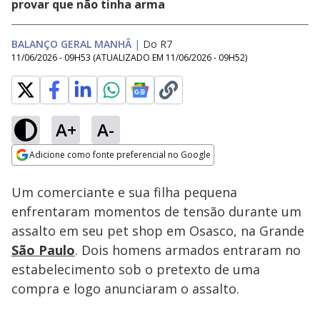
provar que não tinha arma
BALANÇO GERAL MANHÃ
|
Do R7
11/06/2026 - 09H53
(ATUALIZADO EM
11/06/2026 - 09H52
)
A+
A-
Loaded
:
37.82%
Adicione como fonte preferencial no Google
Subtitles
Ativar
Som
Opens in new window
Um comerciante e sua filha pequena
enfrentaram momentos de tensão durante um
assalto em seu pet shop em Osasco, na Grande
São Paulo
. Dois homens armados entraram no
estabelecimento sob o pretexto de uma
compra e logo anunciaram o assalto.