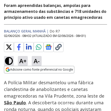
Foram apreendidas balanças, ampolas para
armazenamento das substâncias e 718 unidades do
princípio ativo usado em canetas emagrecedoras
BALANÇO GERAL MANHÃ
|
Do R7
02/06/2026 - 08H32
(ATUALIZADO EM
02/06/2026 - 08H31
)
A+
A-
Loaded
:
31.59%
Adicione como fonte preferencial no Google
Subtitles
Ativar
Som
Opens in new window
A Polícia Militar desmantelou uma fábrica
clandestina de anabolizantes e canetas
emagrecedoras na Vila Prudente, zona leste de
São Paulo
. A descoberta ocorreu durante uma
ronda noturna, quando os policiais avistaram