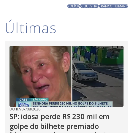
POLÍCIA
SEQUESTRO
TRÁFICO HUMANO
Últimas
DO R7
/
07/08/2026
SP: idosa perde R$ 230 mil em
golpe do bilhete premiado