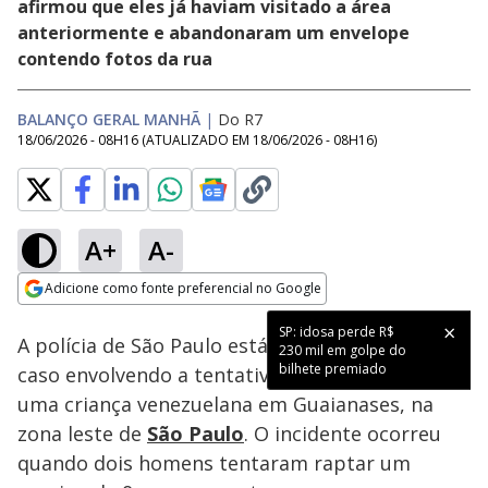
afirmou que eles já haviam visitado a área
anteriormente e abandonaram um envelope
contendo fotos da rua
BALANÇO GERAL MANHÃ
|
Do R7
18/06/2026 - 08H16
(ATUALIZADO EM
18/06/2026 - 08H16
)
A+
A-
Loaded
:
24.09%
Adicione como fonte preferencial no Google
Subtitles
Ativar
Som
Opens in new window
SP: idosa perde R$
A polícia de São Paulo está investigando um
230 mil em golpe do
bilhete premiado
caso envolvendo a tentativa de sequestro de
uma criança venezuelana em Guaianases, na
zona leste de
São Paulo
. O incidente ocorreu
quando dois homens tentaram raptar um