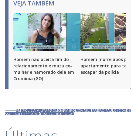
VEJA TAMBÉM
Homem não aceita fim do
Homem morre após pular
relacionamento e mata ex-
apartamento para tentar
mulher e namorado dela em
escapar da polícia
Cromínia (GO)
PM (POLÍCIA MILITAR)
POLÍCIA
PM (POLÍCIA MILITAR)
SÃO PAULO (CIDADE)
SÃO PAULO (ESTADO)
TRAFICO-DE-DROGAS
Últimas