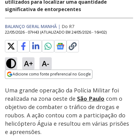
utilizados para localizar uma quantidade
significativa de entorpecentes
BALANÇO GERAL MANHÃ
|
Do R7
22/05/2026 - 07H43
(ATUALIZADO EM
24/05/2026 - 16H02
)
A+
A-
Loaded
:
71.69%
Adicione como fonte preferencial no Google
Subtitles
Ativar
Som
Opens in new window
Homem não aceita
Uma grande operação da Polícia Militar foi
fim do
relacionamento e
realizada na zona oeste de
São Paulo
com o
mata ex-mulher e
objetivo de combater o tráfico de drogas e
namorado dela em
Cromínia (GO)
roubos. A ação contou com a participação do
helicóptero Águia e resultou em várias prisões
e apreensões.