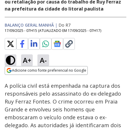
ou retaliação por causa do trabalho de Ruy Ferraz
na prefeitura da cidade do litoral paulista
BALANÇO GERAL MANHÃ
|
Do R7
17/09/2025 - 07H15
(ATUALIZADO EM
17/09/2025 - 07H17
)
A+
A-
Loaded
:
5.44%
Adicione como fonte preferencial no Google
Subtitles
Ativar
Som
Opens in new window
A polícia civil está empenhada na captura dos
responsáveis pelo assassinato do ex-delegado
Ruy Ferraz Fontes. O crime ocorreu em Praia
Grande e envolveu seis homens que
emboscaram o veículo onde estava o ex-
delegado. As autoridades já identificaram dois