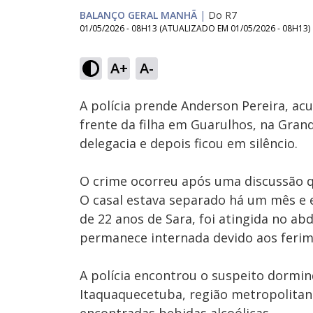
BALANÇO GERAL MANHÃ
|
Do R7
01/05/2026 - 08H13
(ATUALIZADO EM
01/05/2026 - 08H13
)
Loaded
:
17.69%
A+
A-
Ativar
Som
A polícia prende Anderson Pereira, ac
frente da filha em Guarulhos, na Gra
delegacia e depois ficou em silêncio.
O crime ocorreu após uma discussão q
O casal estava separado há um mês e el
de 22 anos de Sara, foi atingida no a
permanece internada devido aos ferim
A polícia encontrou o suspeito dormi
Itaquaquecetuba, região metropolitana