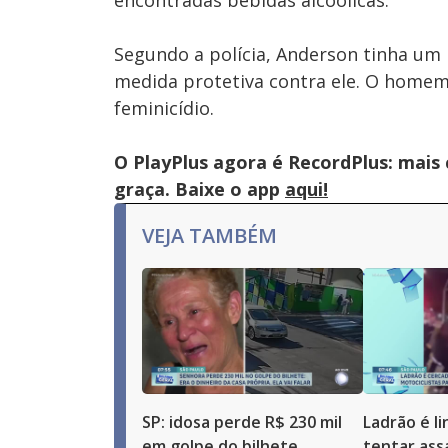
encontradas bebidas alcoólicas.
Segundo a polícia, Anderson tinha um 
medida protetiva contra ele. O homem
feminicídio.
O PlayPlus agora é RecordPlus: mais
graça. Baixe o app
aqui!
VEJA TAMBÉM
SP: idosa perde R$ 230 mil
Ladrão é l
em golpe do bilhete
tentar ass