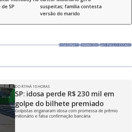
 de SP
suspeitas; família contesta
versão do marido
ASSASSINATO
FEMINICIDIO
SAO-PAULO-ESTADO
DO R7
/
HÁ 10 HORAS
SP: idosa perde R$ 230 mil em
golpe do bilhete premiado
Golpistas enganaram idosa com promessa de prêmio
milionário e falsa confirmação bancária