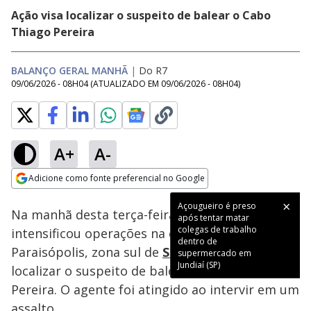
Ação visa localizar o suspeito de balear o Cabo
Thiago Pereira
BALANÇO GERAL MANHÃ
|
Do R7
09/06/2026 - 08H04
(ATUALIZADO EM
09/06/2026 - 08H04
)
A+
A-
Loaded
:
28.08%
Adicione como fonte preferencial no Google
Subtitles
Ativar
Som
Opens in new window
Açougueiro é preso
Na manhã desta terça-feira (9), a polícia
após tentar matar
colegas de trabalho
intensificou operações na comunidade de
dentro de
Paraisópolis, zona sul de
São Paulo
, para
supermercado em
Jundiaí (SP)
localizar o suspeito de balear o Cabo Thiago
Pereira. O agente foi atingido ao intervir em um
assalto.