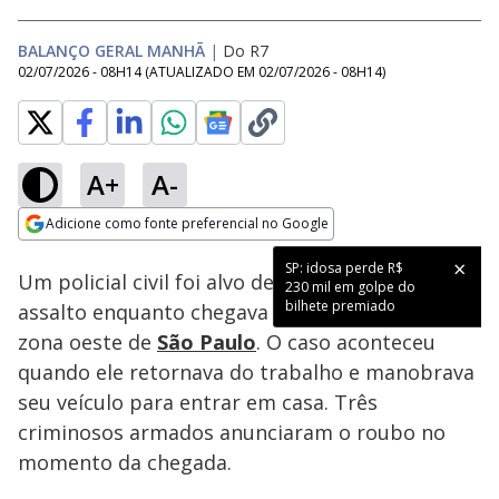
BALANÇO GERAL MANHÃ
|
Do R7
02/07/2026 - 08H14
(ATUALIZADO EM
02/07/2026 - 08H14
)
A+
A-
Loaded
:
40.57%
Adicione como fonte preferencial no Google
Subtitles
Ativar
Som
Opens in new window
SP: idosa perde R$
Um policial civil foi alvo de uma tentativa de
230 mil em golpe do
bilhete premiado
assalto enquanto chegava em sua residência na
zona oeste de
São Paulo
. O caso aconteceu
quando ele retornava do trabalho e manobrava
seu veículo para entrar em casa. Três
criminosos armados anunciaram o roubo no
momento da chegada.