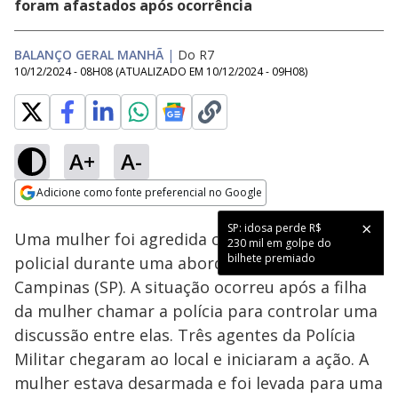
foram afastados após ocorrência
BALANÇO GERAL MANHÃ
|
Do R7
10/12/2024 - 08H08
(ATUALIZADO EM
10/12/2024 - 09H08
)
A+
A-
Loaded
:
61.34%
Adicione como fonte preferencial no Google
Subtitles
Ativar
Som
Opens in new window
SP: idosa perde R$
Uma mulher foi agredida com um soco por um
230 mil em golpe do
bilhete premiado
policial durante uma abordagem na calçada, em
Campinas (SP). A situação ocorreu após a filha
da mulher chamar a polícia para controlar uma
discussão entre elas. Três agentes da Polícia
Militar chegaram ao local e iniciaram a ação. A
mulher estava desarmada e foi levada para uma