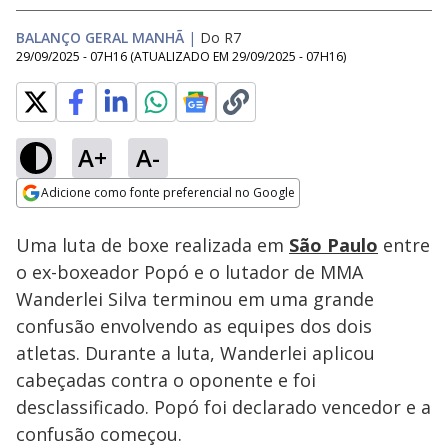
BALANÇO GERAL MANHÃ
|
Do R7
29/09/2025 - 07H16
(ATUALIZADO EM
29/09/2025 - 07H16
)
A+
A-
Loaded
:
6.78%
Adicione como fonte preferencial no Google
Subtitles
Ativar
Som
Opens in new window
Uma luta de boxe realizada em
São Paulo
entre
o ex-boxeador Popó e o lutador de MMA
Wanderlei Silva terminou em uma grande
confusão envolvendo as equipes dos dois
atletas. Durante a luta, Wanderlei aplicou
cabeçadas contra o oponente e foi
desclassificado. Popó foi declarado vencedor e a
confusão começou.