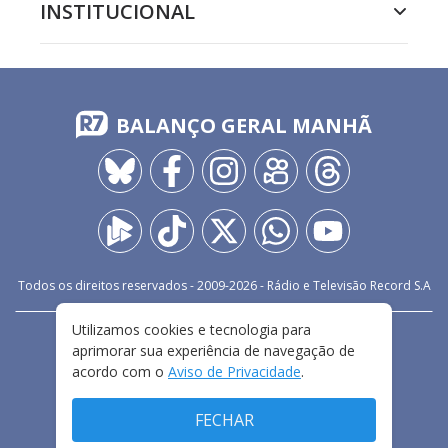
INSTITUCIONAL
BALANÇO GERAL MANHÃ
Todos os direitos reservados - 2009-
2026
- Rádio e Televisão Record S.A
Utilizamos cookies e tecnologia para
CARREIRA
FALE CONOSCO
PRIVACIDADE
aprimorar sua experiência de navegação de
TERMOS E CONDIÇÕES DE USO
acordo com o
Aviso de Privacidade
.
FECHAR