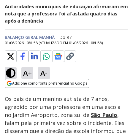
Autoridades municipais de educação afirmaram em
nota que a professora foi afastada quatro dias
após a denúncia
BALANÇO GERAL MANHÃ
|
Do R7
01/06/2026 - 08H58
(ATUALIZADO EM
01/06/2026 - 08H58
)
A+
A-
Loaded
:
20.89%
Adicione como fonte preferencial no Google
Subtitles
Ativar
Som
Opens in new window
Os pais de um menino autista de 7 anos,
agredido por uma professora em uma escola
no Jardim Aeroporto, zona sul de
São Paulo
,
falam pela primeira vez sobre o incidente. Eles
disseram que a direção da escola informou que