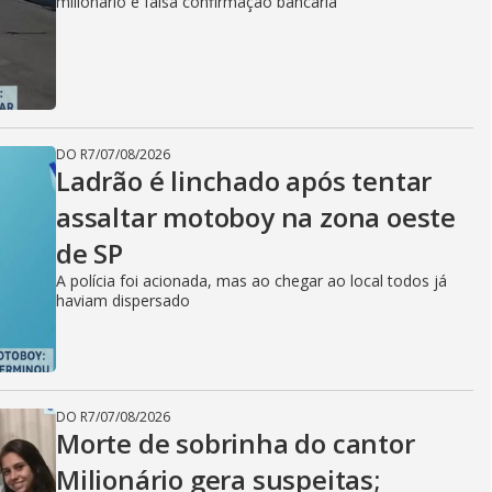
milionário e falsa confirmação bancária
DO R7
/
07/08/2026
Ladrão é linchado após tentar
assaltar motoboy na zona oeste
de SP
A polícia foi acionada, mas ao chegar ao local todos já
haviam dispersado
DO R7
/
07/08/2026
Morte de sobrinha do cantor
Milionário gera suspeitas;