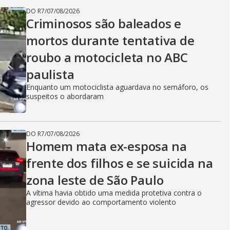
DO R7
/
07/08/2026
Criminosos são baleados e
mortos durante tentativa de
roubo a motocicleta no ABC
paulista
Enquanto um motociclista aguardava no semáforo, os
suspeitos o abordaram
DO R7
/
07/08/2026
Homem mata ex-esposa na
frente dos filhos e se suicida na
zona leste de São Paulo
A vítima havia obtido uma medida protetiva contra o
agressor devido ao comportamento violento