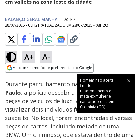
em vallets na zona leste da cidade
BALANÇO GERAL MANHÃ
|
Do R7
28/07/2025 - 08H21
(ATUALIZADO EM
28/07/2025 - 08H20
)
A+
A-
Loaded
:
66.19%
Adicione como fonte preferencial no Google
Subtitles
Ativar
Som
Opens in new window
Durante patrulhamento na zona leste de
São
Paulo
, a polícia descobriu um desmanche com
peças de veículos de luxo. A suspeita surgiu ao
visualizar dois indivíduos fugindo de um imóvel
suspeito. No local, foram encontradas diversas
peças de carros, incluindo metade de uma
BMW. Um criminoso, que estava dentro de uma