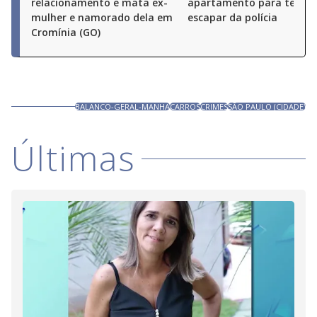
relacionamento e mata ex-
apartamento para tentar
mulher e namorado dela em
escapar da polícia
Cromínia (GO)
BALANCO-GERAL-MANHA
CARROS
CRIMES
SÃO PAULO (CIDADE)
Últimas