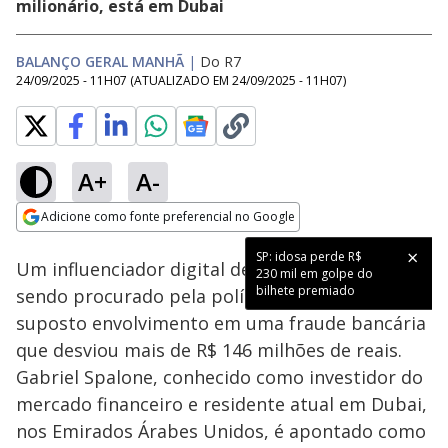
milionário, está em Dubai
BALANÇO GERAL MANHÃ
|
Do R7
24/09/2025 - 11H07
(ATUALIZADO EM
24/09/2025 - 11H07
)
A+
A-
Loaded
:
48.61%
Adicione como fonte preferencial no Google
Subtitles
Ativar
Som
Opens in new window
SP: idosa perde R$
Um influenciador digital de
São Paulo
está
230 mil em golpe do
bilhete premiado
sendo procurado pela polícia devido ao seu
suposto envolvimento em uma fraude bancária
que desviou mais de R$ 146 milhões de reais.
Gabriel Spalone, conhecido como investidor do
mercado financeiro e residente atual em Dubai,
nos Emirados Árabes Unidos, é apontado como