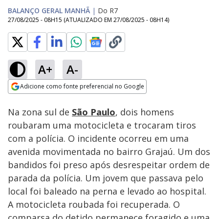
BALANÇO GERAL MANHÃ
|
Do R7
27/08/2025 - 08H15
(ATUALIZADO EM
27/08/2025 - 08H14
)
A+
A-
Loaded
:
43.86%
Adicione como fonte preferencial no Google
Subtitles
Ativar
Som
Opens in new window
Na zona sul de
São Paulo
, dois homens
roubaram uma motocicleta e trocaram tiros
com a polícia. O incidente ocorreu em uma
avenida movimentada no bairro Grajaú. Um dos
bandidos foi preso após desrespeitar ordem de
parada da polícia. Um jovem que passava pelo
local foi baleado na perna e levado ao hospital.
A motocicleta roubada foi recuperada. O
comparsa do detido permanece foragido e uma