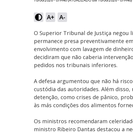
10/06/2026 - 07H46
(ATUALIZADO EM
10/06/2026 - 07H46
)
Loaded
:
14.81%
A+
A-
Ativar
Som
O Superior Tribunal de Justiça negou l
permanece presa preventivamente e
envolvimento com lavagem de dinheiro 
decidiram que não caberia intervençã
pedidos nos tribunais inferiores.
A defesa argumentou que não há risco
custódia das autoridades. Além disso,
detenção, como crises de pânico, prob
às más condições dos alimentos fornec
Os ministros recomendaram celeridade 
ministro Ribeiro Dantas destacou a ne