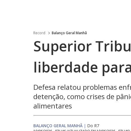
Record
Balanço Geral Manhã
Superior Tribu
liberdade par
Defesa relatou problemas enf
detenção, como crises de pâni
alimentares
BALANÇO GERAL MANHÃ
|
Do R7