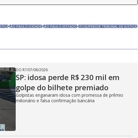
STIÇA
SÃO PAULO (CIDADE)
SÃO PAULO (ESTADO)
STJ (SUPERIOR TRIBUNAL DE JUSTIÇA)
DO R7
/
07/08/2026
SP: idosa perde R$ 230 mil em
golpe do bilhete premiado
Golpistas enganaram idosa com promessa de prêmio
milionário e falsa confirmação bancária