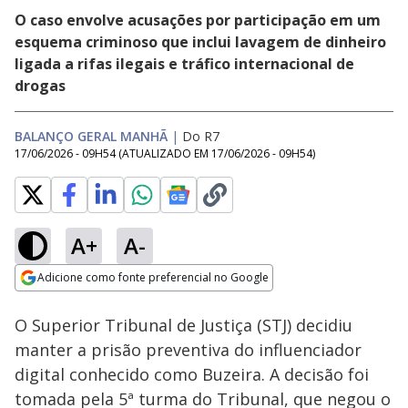
O caso envolve acusações por participação em um
esquema criminoso que inclui lavagem de dinheiro
ligada a rifas ilegais e tráfico internacional de
drogas
BALANÇO GERAL MANHÃ
|
Do R7
17/06/2026 - 09H54
(ATUALIZADO EM
17/06/2026 - 09H54
)
A+
A-
Loaded
:
30.26%
Adicione como fonte preferencial no Google
Subtitles
Ativar
Som
Opens in new window
O Superior Tribunal de Justiça (STJ) decidiu
manter a prisão preventiva do influenciador
digital conhecido como Buzeira. A decisão foi
tomada pela 5ª turma do Tribunal, que negou o