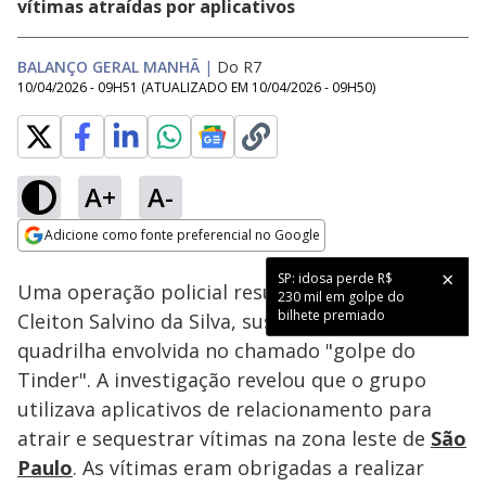
vítimas atraídas por aplicativos
BALANÇO GERAL MANHÃ
|
Do R7
10/04/2026 - 09H51
(ATUALIZADO EM
10/04/2026 - 09H50
)
A+
A-
Loaded
:
38.93%
Adicione como fonte preferencial no Google
Subtitles
Ativar
Som
Opens in new window
SP: idosa perde R$
Uma operação policial resultou na prisão de
230 mil em golpe do
bilhete premiado
Cleiton Salvino da Silva, suspeito de liderar uma
quadrilha envolvida no chamado "golpe do
Tinder". A investigação revelou que o grupo
utilizava aplicativos de relacionamento para
atrair e sequestrar vítimas na zona leste de
São
Paulo
. As vítimas eram obrigadas a realizar