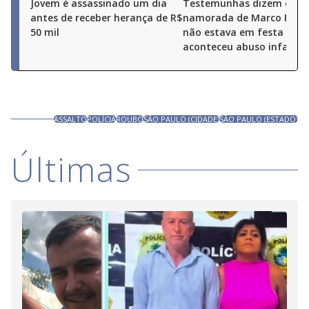
Jovem é assassinado um dia
Testemunhas dizem que
antes de receber herança de R$
namorada de Marco Furl
50 mil
não estava em festa ond
aconteceu abuso infantil
ASSALTO
POLÍCIA
ROUBO
SÃO PAULO (CIDADE)
SÃO PAULO (ESTADO)
Últimas