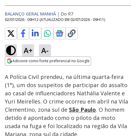
BALANÇO GERAL MANHÃ
|
Do R7
02/07/2026 - 09H12
(ATUALIZADO EM
02/07/2026 - 09H11
)
A+
A-
Loaded
:
19.00%
Adicione como fonte preferencial no Google
Subtitles
Ativar
Som
Opens in new window
A Polícia Civil prendeu, na última quarta-feira
(1°), um dos suspeitos de participar do assalto
ao casal de influenciadores Nathália Valente e
Yuri Meirelles. O crime ocorreu em abril na Vila
Clementino, zona sul de
São Paulo
. O homem
detido é apontado como o piloto da moto
usada na fuga e foi localizado na região da Vila
Mariana, zona sul da cidade.