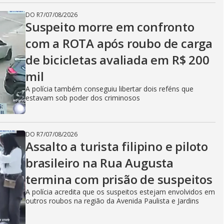
DO R7
/
07/08/2026
Suspeito morre em confronto
com a ROTA após roubo de carga
de bicicletas avaliada em R$ 200
mil
A polícia também conseguiu libertar dois reféns que
estavam sob poder dos criminosos
DO R7
/
07/08/2026
Assalto a turista filipino e piloto
brasileiro na Rua Augusta
termina com prisão de suspeitos
A polícia acredita que os suspeitos estejam envolvidos em
outros roubos na região da Avenida Paulista e Jardins