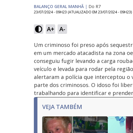
BALANÇO GERAL MANHÃ
|
Do R7
23/07/2024 - 09H23
(ATUALIZADO EM
23/07/2024 - 09H23
)
Loaded
:
64.37%
A+
A-
Ativar
Som
Um criminoso foi preso após sequestr
em um mercado atacadista na zona oe
conseguiu fugir levando a carga roubad
veículo e levada para rodar pela regi
alertaram a polícia que interceptou o 
parte dos criminosos. O idoso foi lib
trabalhando para identificar e prende
VEJA TAMBÉM