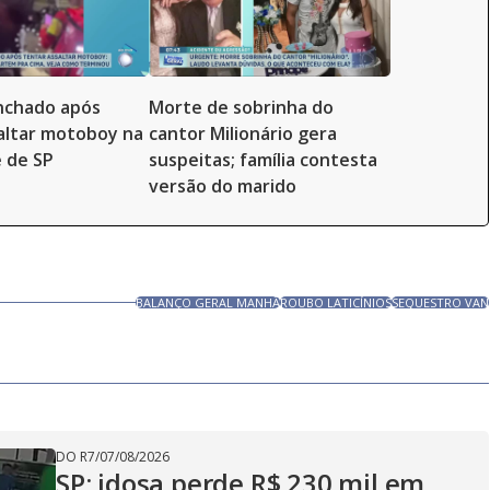
inchado após
Morte de sobrinha do
altar motoboy na
cantor Milionário gera
 de SP
suspeitas; família contesta
versão do marido
BALANÇO GERAL MANHÃ
ROUBO LATICÍNIOS
SEQUESTRO VAN
DO R7
/
07/08/2026
SP: idosa perde R$ 230 mil em