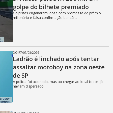
golpe do bilhete premiado
Golpistas enganaram idosa com promessa de prêmio
milionário e falsa confirmação bancária
DO R7
/
07/08/2026
Ladrão é linchado após tentar
assaltar motoboy na zona oeste
de SP
A polícia foi acionada, mas ao chegar ao local todos já
haviam dispersado
DO R7
/
07/08/2026