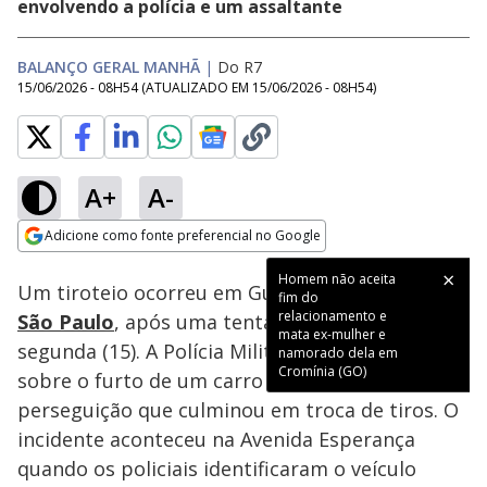
envolvendo a polícia e um assaltante
BALANÇO GERAL MANHÃ
|
Do R7
15/06/2026 - 08H54
(ATUALIZADO EM
15/06/2026 - 08H54
)
A+
A-
Loaded
:
89.11%
Adicione como fonte preferencial no Google
Subtitles
Ativar
Som
Opens in new window
Homem não aceita
Um tiroteio ocorreu em Guarulhos, na Grande
fim do
relacionamento e
São Paulo
, após uma tentativa de roubo, nesta
mata ex-mulher e
segunda (15). A Polícia Militar recebeu denúncia
namorado dela em
Cromínia (GO)
sobre o furto de um carro e iniciou uma
perseguição que culminou em troca de tiros. O
incidente aconteceu na Avenida Esperança
quando os policiais identificaram o veículo