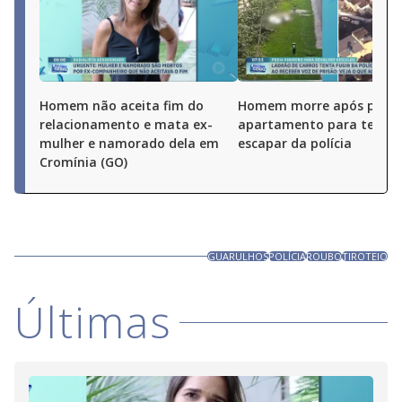
Homem não aceita fim do
Homem morre após pular
relacionamento e mata ex-
apartamento para tentar
mulher e namorado dela em
escapar da polícia
Cromínia (GO)
GUARULHOS
POLÍCIA
ROUBO
TIROTEIO
Últimas