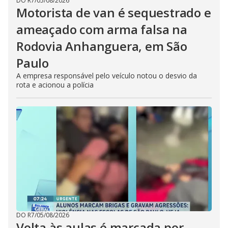
DO R7
/
05/08/2026
Motorista de van é sequestrado e
ameaçado com arma falsa na
Rodovia Anhanguera, em São
Paulo
A empresa responsável pelo veículo notou o desvio da
rota e acionou a polícia
DO R7
/
05/08/2026
Volta às aulas é marcada por