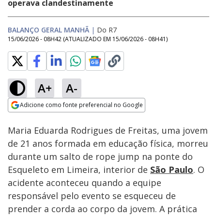
operava clandestinamente
BALANÇO GERAL MANHÃ
|
Do R7
15/06/2026 - 08H42
(ATUALIZADO EM
15/06/2026 - 08H41
)
A+
A-
Loaded
:
6.35%
Adicione como fonte preferencial no Google
Subtitles
Ativar
Som
Opens in new window
Maria Eduarda Rodrigues de Freitas, uma jovem
de 21 anos formada em educação física, morreu
durante um salto de rope jump na ponte do
Esqueleto em Limeira, interior de
São Paulo
. O
acidente aconteceu quando a equipe
responsável pelo evento se esqueceu de
prender a corda ao corpo da jovem. A prática