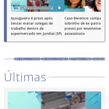
Açougueiro é preso após
Caso Berenice: companhei
tentar matar colegas de
sobrinho de ex-patroa sã
trabalho dentro de
presos por envolvimento 
supermercado em Jundiaí (SP)
assassinato
SÃO PAULO (CIDADE)
SÃO PAULO (ESTADO)
SÃO PAULO (TIME)
TRAGÉDIA
Últimas