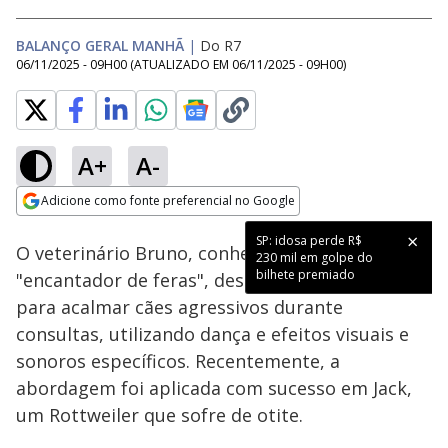
BALANÇO GERAL MANHÃ
|
Do R7
06/11/2025 - 09H00
(ATUALIZADO EM
06/11/2025 - 09H00
)
A+
A-
Loaded
:
27.92%
Adicione como fonte preferencial no Google
Subtitles
Ativar
Som
Opens in new window
SP: idosa perde R$
O veterinário Bruno, conhecido como
230 mil em golpe do
bilhete premiado
"encantador de feras", desenvolveu uma técnica
para acalmar cães agressivos durante
consultas, utilizando dança e efeitos visuais e
sonoros específicos. Recentemente, a
abordagem foi aplicada com sucesso em Jack,
um Rottweiler que sofre de otite.