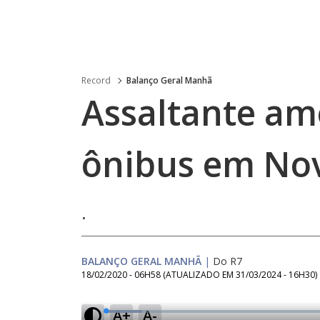
Record
Balanço Geral Manhã
Assaltante am
ônibus em Nov
.
BALANÇO GERAL MANHÃ
|
Do R7
18/02/2020 - 06H58
(ATUALIZADO EM
31/03/2024 - 16H30
)
A+
A-
L