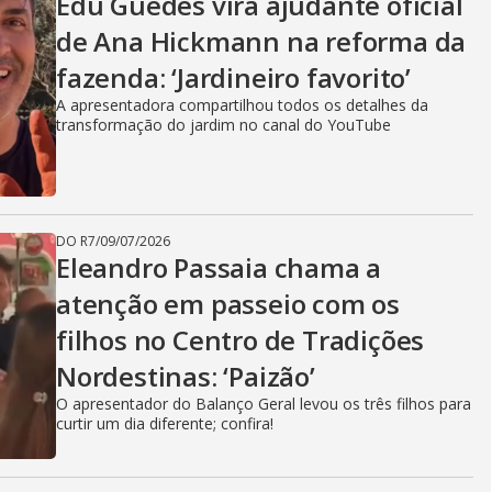
i
Edu Guedes vira ajudante oficial
de Ana Hickmann na reforma da
d
fazenda: ‘Jardineiro favorito’
A apresentadora compartilhou todos os detalhes da
transformação do jardim no canal do YouTube
e
o
DO R7
/
09/07/2026
Eleandro Passaia chama a
atenção em passeio com os
filhos no Centro de Tradições
Nordestinas: ‘Paizão’
O apresentador do Balanço Geral levou os três filhos para
curtir um dia diferente; confira!