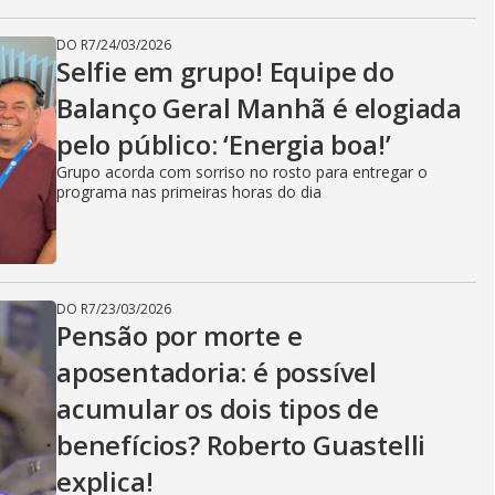
DO R7
/
24/03/2026
Selfie em grupo! Equipe do
Balanço Geral Manhã é elogiada
pelo público: ‘Energia boa!’
Grupo acorda com sorriso no rosto para entregar o
programa nas primeiras horas do dia
DO R7
/
23/03/2026
Pensão por morte e
aposentadoria: é possível
acumular os dois tipos de
benefícios? Roberto Guastelli
explica!