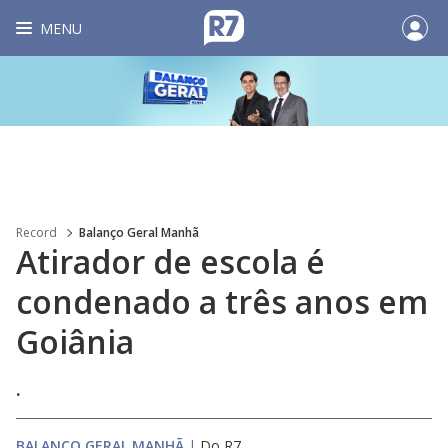
MENU
Record
Balanço Geral Manhã
Atirador de escola é
condenado a três anos em
Goiânia
.
BALANÇO GERAL MANHÃ
|
Do R7