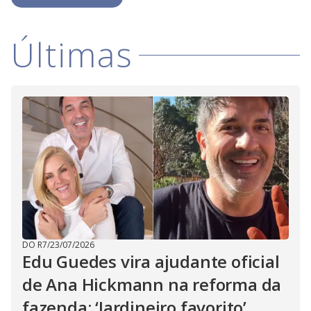
i
Últimas
d
e
o
DO R7
/
23/07/2026
Edu Guedes vira ajudante oficial
de Ana Hickmann na reforma da
fazenda: ‘Jardineiro favorito’