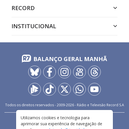
RECORD
INSTITUCIONAL
BALANÇO GERAL MANHÃ
Todos os direitos reservados - 2009-
2026
- Rádio e Televisão Record S.A
Utilizamos cookies e tecnologia para
CARREIRA
FALE CONOSCO
PRIVACIDADE
aprimorar sua experiência de navegação de
TERMOS E CONDIÇÕES DE USO