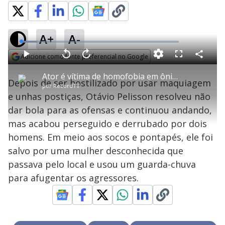
A+
A-
L
o
a
Adicione como fonte preferencial no Google
d
C
P
V
A
P
F
e
o
l
o
v
u
Opens in new window
d
m
a
l
a
l
:
Ator é vítima de homofobia em ônibus
p
y
t
n
l
1
Depois de ser hostilizado por usar maquiagem
a
a
ç
s
0
por
RecordTV
r
r
a
c
.
t
1
r
l
r
2
e unhas postiças, Otávio Pelisson resolveu não
i
0
1
e
7
l
s
0
e
%
h
dar bola para as ofensas e continuou andando,
e
s
n
a
g
e
r
u
g
mas acabou perseguido e derrubado por dois
n
u
a
d
n
o
d
homens. Em meio aos socos e pontapés, ele foi
s
o
s
salvo por uma mulher desconhecida que
y
passava pelo local e usou um guarda-chuva
para afugentar os agressores.
M
V
u
d
o