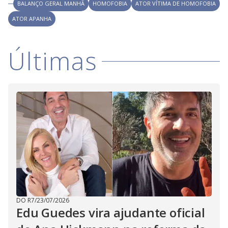
i
BALANÇO GERAL MANHÃ
HOMOFOBIA
ATOR VÍTIMA DE HOMOFOBIA
ATOR APANHA
d
Últimas
e
o
DO R7
/
23/07/2026
Edu Guedes vira ajudante oficial