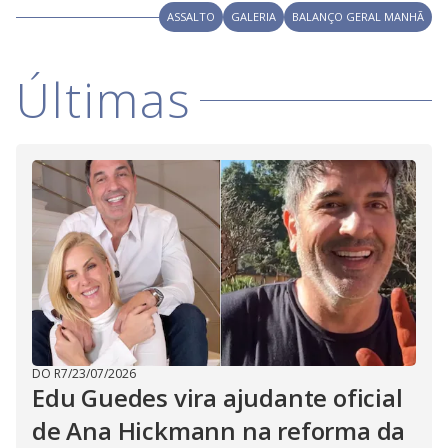
V
o
ASSALTO
GALERIA
BALANÇO GERAL MANHÃ
i
Últimas
d
e
o
DO R7
/
23/07/2026
Edu Guedes vira ajudante oficial
de Ana Hickmann na reforma da