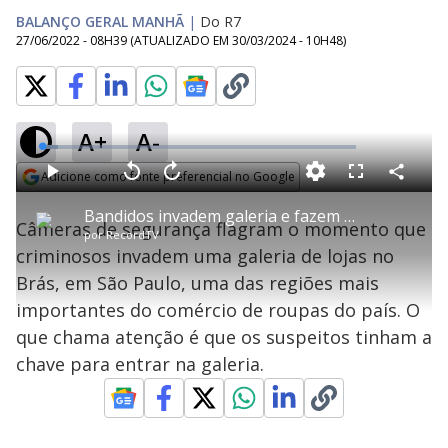
BALANÇO GERAL MANHÃ
|
Do R7
27/06/2022 - 08H39
(ATUALIZADO EM
30/03/2024 - 10H48
)
A+
A-
L
o
a
Adicione como fonte preferencial no Google
d
C
P
V
A
P
F
e
o
l
o
v
u
Opens in new window
d
m
a
l
a
l
:
Bandidos invadem galeria e fazem a limpa na região central de SP
p
y
t
n
l
5
Câmeras de segurança flagram o momento que
a
a
ç
s
.
por
RecordTV
r
r
a
c
2
t
1
r
l
r
4
criminosos invadem uma galeria de lojas no
i
0
1
e
%
l
s
0
e
h
Brás, em São Paulo, uma das regiões mais
e
s
n
a
g
e
r
u
g
importantes do comércio de roupas do país. O
n
u
a
d
n
o
d
que chama atenção é que os suspeitos tinham a
s
o
s
chave para entrar na galeria.
y
M
u
d