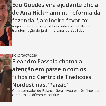
V
Edu Guedes vira ajudante oficial
de Ana Hickmann na reforma da
i
fazenda: ‘Jardineiro favorito’
A apresentadora compartilhou todos os detalhes da
transformação do jardim no canal do YouTube
d
e
DO R7
/
09/07/2026
Eleandro Passaia chama a
atenção em passeio com os
o
filhos no Centro de Tradições
Nordestinas: ‘Paizão’
O apresentador do Balanço Geral levou os três filhos para
curtir um dia diferente; confira!