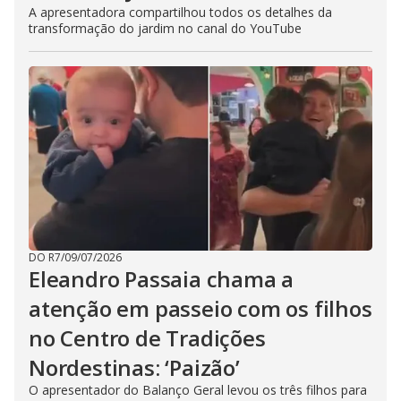
h
A apresentadora compartilhou todos os detalhes da
e
transformação do jardim no canal do YouTube
E
s
c
a
p
e
k
e
y
o
r
a
c
t
i
v
a
t
i
DO R7
/
09/07/2026
n
Eleandro Passaia chama a
g
t
atenção em passeio com os filhos
h
e
c
no Centro de Tradições
l
o
Nordestinas: ‘Paizão’
s
e
O apresentador do Balanço Geral levou os três filhos para
b