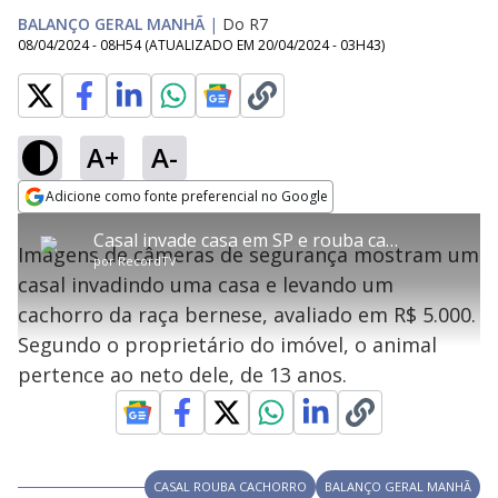
BALANÇO GERAL MANHÃ
|
Do R7
08/04/2024 - 08H54
(ATUALIZADO EM
20/04/2024 - 03H43
)
A+
A-
error_outline
Adicione como fonte preferencial no Google
OK
T
T
Opens in new window
Casal invade casa em SP e rouba cachorro avaliado em R$ 5.000
h
O vídeo não está disponível ou não é
Oops! Algo deu errado
h
C
Imagens de câmeras de segurança mostram um
i
por
RecordTV
i
suportado pelo seu browser
s
l
Por favor, recarregue a página.
casal invadindo uma casa e levando um
i
s
Código do Erro:
MEDIA_ERR_SRC_NOT_SUPPORTED
o
s
i
cachorro da raça bernese, avaliado em R$ 5.000.
a
s
Recarregar
s
m
Segundo o proprietário do imóvel, o animal
e
o
a
d
M
m
pertence ao neto dele, de 13 anos.
a
o
o
l
w
d
d
i
a
a
n
l
d
l
o
w
D
w
CASAL ROUBA CACHORRO
BALANÇO GERAL MANHÃ