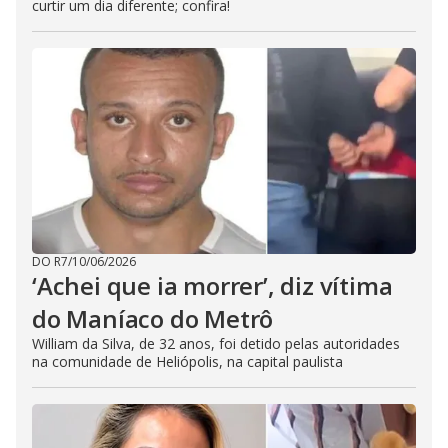
u
curtir um dia diferente; confira!
t
t
o
n
.
DO R7
/
10/06/2026
‘Achei que ia morrer’, diz vítima
do Maníaco do Metrô
William da Silva, de 32 anos, foi detido pelas autoridades
na comunidade de Heliópolis, na capital paulista