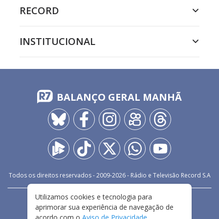
RECORD
INSTITUCIONAL
BALANÇO GERAL MANHÃ
Todos os direitos reservados - 2009-
2026
- Rádio e Televisão Record S.A
Utilizamos cookies e tecnologia para
CARREIRA
FALE CONOSCO
PRIVACIDADE
aprimorar sua experiência de navegação de
TERMOS E CONDIÇÕES DE USO
acordo com o
Aviso de Privacidade
.